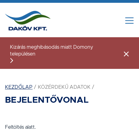
Tovább a tartalomhoz
Kizárás meghibásodás miatt Domony
településen
Figye
KEZDŐLAP
KÖZÉRDEKŰ ADATOK
BEJELENTŐVONAL
Feltöltés alatt.