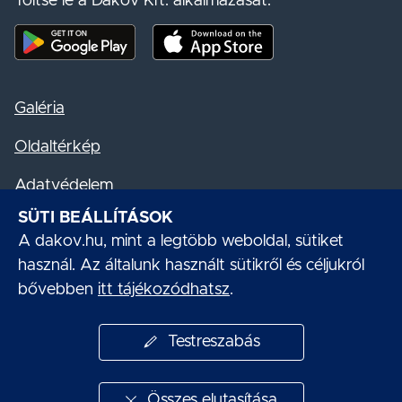
Töltse le a Daköv Kft. alkalmazását:
Mobil alkalmazás letöltése - Google Play
Mobil alkalmazás letöltése - App S
Galéria
Oldaltérkép
Adatvédelem
SÜTI BEÁLLÍTÁSOK
Akadálymentesítési nyilatkozat
A dakov.hu, mint a legtöbb weboldal, sütiket
Süti kezelés
használ. Az általunk használt sütikről és céljukról
bővebben
itt tájékozódhatsz
.
Impresszum
Testreszabás
Összes elutasítása