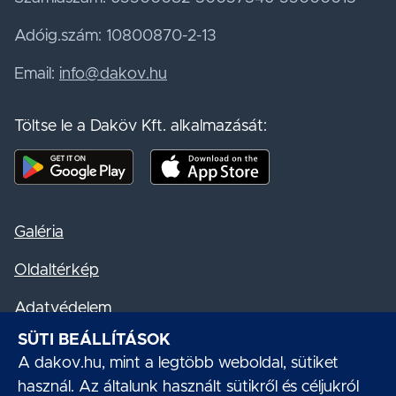
Adóig.szám: 10800870-2-13
Email:
info@dakov.hu
Töltse le a Daköv Kft. alkalmazását:
Mobil alkalmazás letöltése - Google Play
Mobil alkalmazás letöltése - App S
Galéria
Oldaltérkép
Adatvédelem
SÜTI BEÁLLÍTÁSOK
Akadálymentesítési nyilatkozat
A dakov.hu, mint a legtöbb weboldal, sütiket
Süti kezelés
használ. Az általunk használt sütikről és céljukról