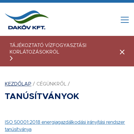
Tovább a tartalomhoz
TÁJÉKOZTATÓ VÍZFOGYASZTÁSI
KORLÁTOZÁSOKRÓL
Figye
KEZDŐLAP
CÉGÜNKRŐL
TANÚSÍTVÁNYOK
ISO 50001:2018 energiagazdálkodási irányítási rendszer
tanúsítványa