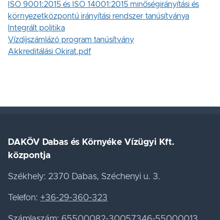
ISO 9001:2015 és ISO 14001:2015 minőségirányítási és
környezetközpontú irányítási rendszer tanúsítványa
Integrált politika
Vízdíjszámlázó program tanúsítvány
Akkreditálási Okirat.pdf
DAKÖV Dabas és Környéke Vízügyi Kft.
központja
Székhely: 2370 Dabas, Széchenyi u. 3.
Telefon:
+36-29-360-323
Számlaszám: 65500082-30057346-55000013