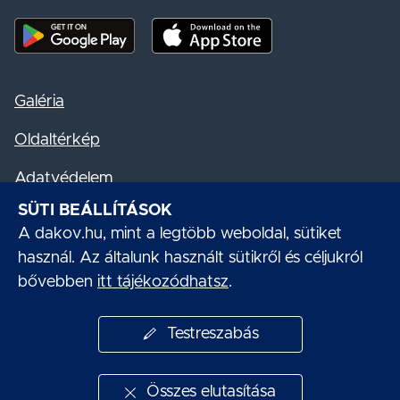
Mobil alkalmazás letöltése - Google Play
Mobil alkalmazás letöltése - App S
Galéria
Oldaltérkép
Adatvédelem
SÜTI BEÁLLÍTÁSOK
Akadálymentesítési nyilatkozat
A dakov.hu, mint a legtöbb weboldal, sütiket
Süti kezelés
használ. Az általunk használt sütikről és céljukról
bővebben
itt tájékozódhatsz
.
Impresszum
Testreszabás
Összes elutasítása