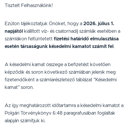
Tisztelt Felhasználóink!
Ezúton tájékoztatjuk Önöket, hogy a
2026. július 1.
napjától
kiállított víz- és csatornadíj számlák esetében a
számlákon feltüntetett
fizetési határidő elmulasztása
esetén
társaságunk késedelmi kamatot számít fel
.
A késedelmi kamat összege a befizetést követően
képződik és soron következő számlában jelenik meg
fizetendőként a számlarészletező táblázat "Késedelmi
kamat" soron.
Az így meghatározott időtartamra a késedelmi kamatot a
Polgári Törvénykönyv 6:48 paragrafusában foglaltak
alapján számítjuk ki.