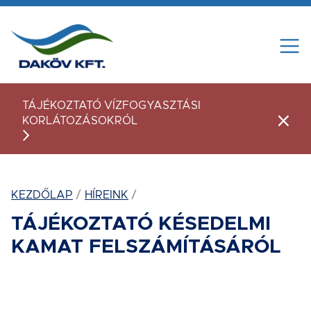
Tovább a tartalomhoz
TÁJÉKOZTATÓ VÍZFOGYASZTÁSI
KORLÁTOZÁSOKRÓL
Figye
KEZDŐLAP
HÍREINK
TÁJÉKOZTATÓ KÉSEDELMI
KAMAT FELSZÁMÍTÁSÁRÓL