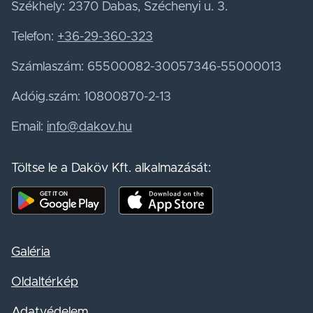
Székhely: 2370 Dabas, Széchenyi u. 3.
Telefon:
+36-29-360-323
Számlaszám: 65500082-30057346-55000013
Adóig.szám: 10800870-2-13
Email:
info@dakov.hu
Töltse le a Daköv Kft. alkalmazását:
Mobil alkalmazás letöltése - Google Play
Mobil alkalmazás letöltése - App S
Galéria
Oldaltérkép
Adatvédelem