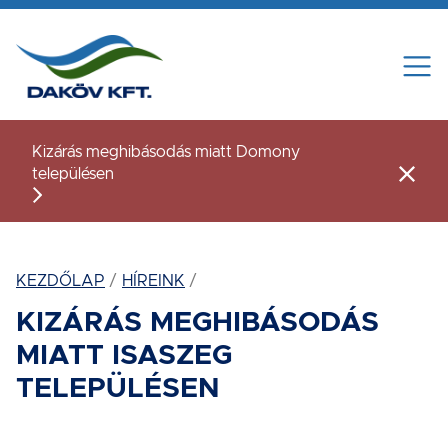
Tovább a tartalomhoz
Kizárás meghibásodás miatt Domony
településen
Figye
KEZDŐLAP
HÍREINK
KIZÁRÁS MEGHIBÁSODÁS
MIATT ISASZEG
TELEPÜLÉSEN