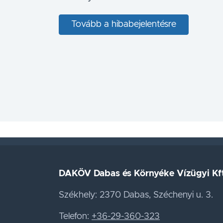
Tovább a hibabejelentésre
DAKÖV Dabas és Környéke Vízügyi Kft
Székhely: 2370 Dabas, Széchenyi u. 3.
Telefon:
+36-29-360-323