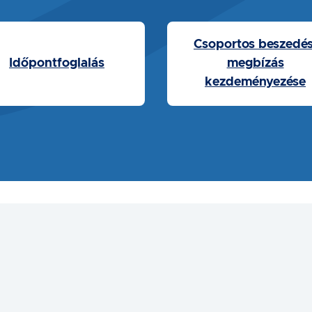
Csoportos beszedés
Időpontfoglalás
megbízás
kezdeményezése