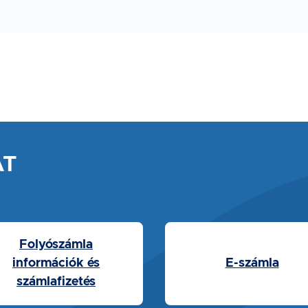
AT
Folyószámla
információk és
E-számla
számlafizetés