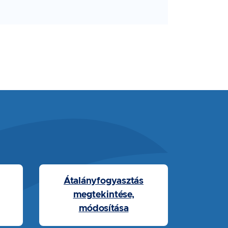
Átalányfogyasztás
megtekintése,
módosítása