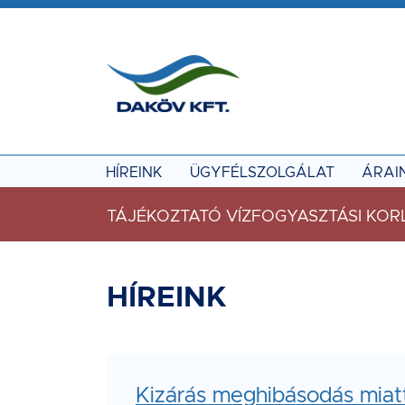
Tovább a tartalomhoz
MOBIL ALKALMA
Online ügyfélszolgálati applikációk
HÍREINK
ÜGYFÉLSZOLGÁLAT
ÁRAI
TÁJÉKOZTATÓ VÍZFOGYASZTÁSI KO
HÍREINK
Kizárás meghibásodás miatt