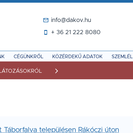
ZÁSOK
info@dakov.hu
+ 36 21 222 8080
NK
CÉGÜNKRŐL
KÖZÉRDEKŰ ADATOK
SZEMLÉ
RLÁTOZÁSOKRÓL
Automatikus lapozás m
 Táborfalva településen Rákóczi úton