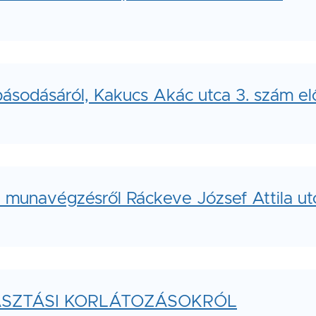
ásodásáról, Kakucs Akác utca 3. szám el
ti munavégzésről Ráckeve József Attila ut
ASZTÁSI KORLÁTOZÁSOKRÓL