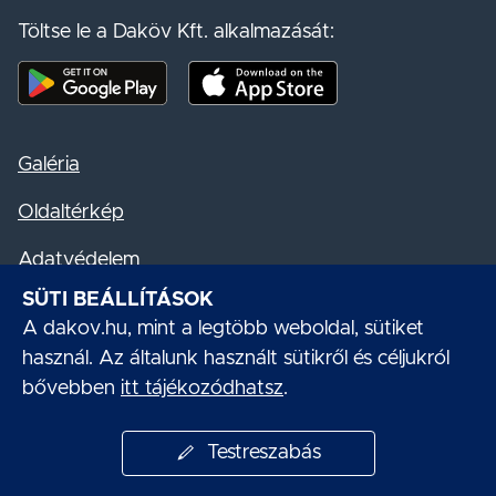
Töltse le a Daköv Kft. alkalmazását:
Mobil alkalmazás letöltése - Google Play
Mobil alkalmazás letöltése - App S
Galéria
Oldaltérkép
Adatvédelem
SÜTI BEÁLLÍTÁSOK
Akadálymentesítési nyilatkozat
A dakov.hu, mint a legtöbb weboldal, sütiket
Süti kezelés
használ. Az általunk használt sütikről és céljukról
bővebben
itt tájékozódhatsz
.
Impresszum
Testreszabás