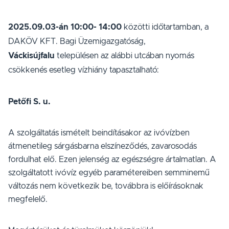
2025.09.03-án 10:00- 14:00
közötti időtartamban, a
DAKÖV KFT. Bagi Üzemigazgatóság,
Váckisújfalu
településen az alábbi utcában nyomás
csökkenés esetleg vízhiány tapasztalható:
Petőfi S. u.
A szolgáltatás ismételt beindításakor az ivóvízben
átmenetileg sárgásbarna elszíneződés, zavarosodás
fordulhat elő. Ezen jelenség az egészségre ártalmatlan. A
szolgáltatott ivóvíz egyéb paramétereiben semminemű
változás nem következik be, továbbra is előírásoknak
megfelelő.