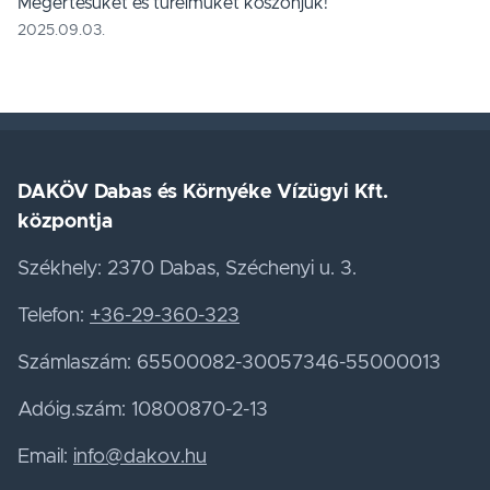
Megértésüket és türelmüket köszönjük!
2025.09.03.
DAKÖV Dabas és Környéke Vízügyi Kft.
központja
Székhely: 2370 Dabas, Széchenyi u. 3.
Telefon:
+36-29-360-323
Számlaszám: 65500082-30057346-55000013
Adóig.szám: 10800870-2-13
Email:
info@dakov.hu