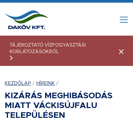
Tovább a tartalomhoz
TÁJÉKOZTATÓ VÍZFOGYASZTÁSI
KORLÁTOZÁSOKRÓL
Figye
KEZDŐLAP
HÍREINK
KIZÁRÁS MEGHIBÁSODÁS
MIATT VÁCKISÚJFALU
TELEPÜLÉSEN